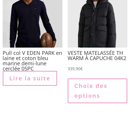
Pull col V EDEN PARK en
VESTE MATELASSÉE TH
laine et coton bleu
WARM À CAPUCHE 04K2
marine demi-lune
cerclée 05PC
339,90
€
Lire la suite
p
Choix des
options
p
v
L
o
p