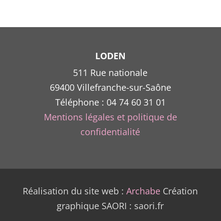
ê
c
s
l
LODEN
511 Rue nationale
69400 Villefranche-sur-Saône
p
Téléphone : 04 74 60 31 01
Mentions légales et politique de
confidentialité
Réalisation du site web :
Archabe
Création
graphique SAORI : saori.fr