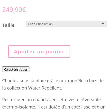
249,90
€
Taille
Ajouter au panier
quantité
de
Veste
Caractéristiques
TH
Chantez sous la pluie grâce aux modèles chics de
Ivy
la collection Water Repellent.
thermique
réversible
Restez bien au chaud avec cette veste réversible
05N0
thermo-isolante. Il est dotée d’un coté lisse et d’un