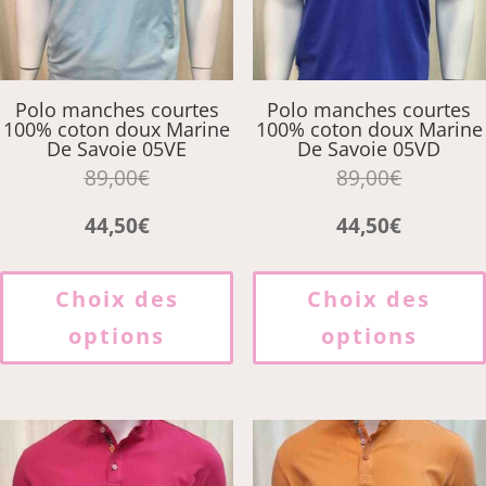
page
du
produit
Polo manches courtes
Polo manches courtes
100% coton doux Marine
100% coton doux Marine
De Savoie 05VE
De Savoie 05VD
89,00
€
89,00
€
44,50
€
44,50
€
Ce
produit
Choix des
Choix des
a
options
options
plusieurs
variations.
Les
options
peuvent