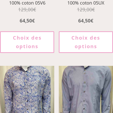
100% coton 05V6
100% coton 05UX
129,00
€
129,00
€
64,50
€
64,50
€
Ce
produit
Choix des
Choix des
a
options
options
plusieurs
variations.
Les
options
peuvent
être
choisies
sur
la
page