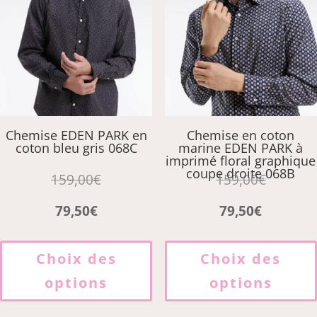
être
choisies
sur
la
page
du
produit
Chemise EDEN PARK en
Chemise en coton
coton bleu gris 068C
marine EDEN PARK à
imprimé floral graphique
coupe droite 068B
159,00
€
159,00
€
79,50
€
79,50
€
Ce
produit
Choix des
Choix des
a
options
options
plusieurs
variations.