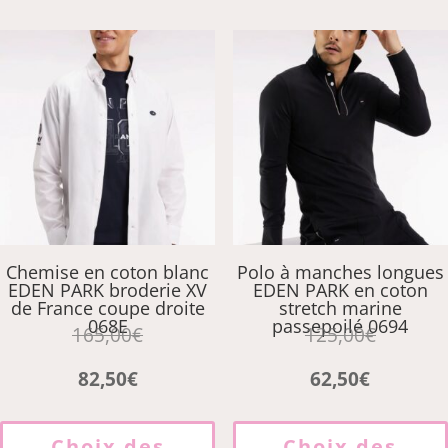
Les
options
peuvent
être
choisies
sur
la
page
du
produit
Chemise en coton blanc
Polo à manches longues
EDEN PARK broderie XV
EDEN PARK en coton
de France coupe droite
stretch marine
068E
passepoilé 0694
165,00
€
125,00
€
82,50
€
62,50
€
Ce
produit
Choix des
Choix des