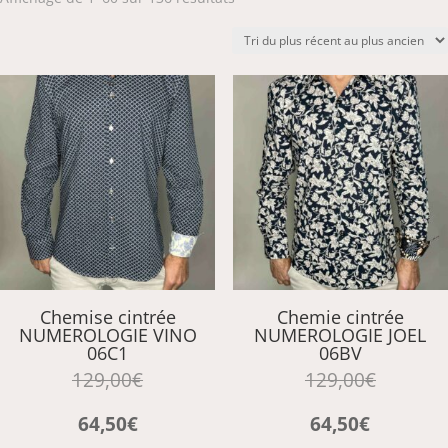
du
plus
récent
au
plus
ancien
Chemise cintrée
Chemie cintrée
NUMEROLOGIE VINO
NUMEROLOGIE JOEL
06C1
06BV
129,00
€
129,00
€
64,50
€
64,50
€