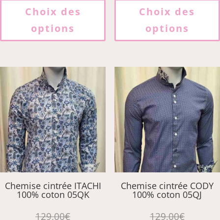
produit
Choix des
Choix des
a
options
options
plusieurs
variations.
Les
options
peuvent
être
choisies
sur
la
page
du
produit
Chemise cintrée ITACHI
Chemise cintrée CODY
100% coton 05QK
100% coton 05QJ
129,00
€
129,00
€