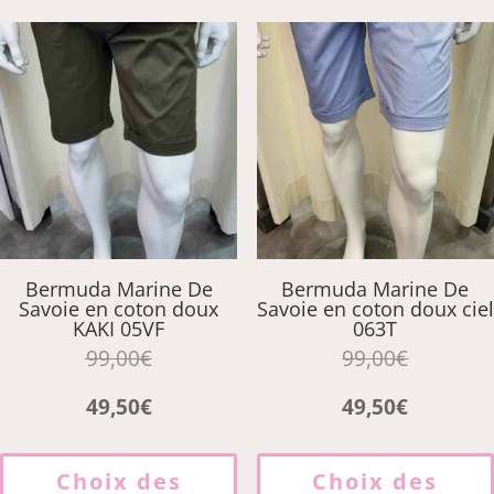
Les
options
peuvent
être
choisies
sur
la
page
du
produit
Bermuda Marine De
Bermuda Marine De
Savoie en coton doux
Savoie en coton doux ciel
KAKI 05VF
063T
99,00
€
99,00
€
49,50
€
49,50
€
Ce
produit
Choix des
Choix des