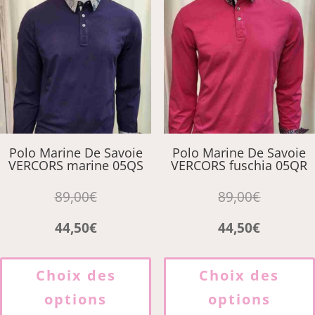
peuvent
être
choisies
sur
la
page
du
produit
Polo Marine De Savoie
Polo Marine De Savoie
VERCORS marine 05QS
VERCORS fuschia 05QR
89,00
€
89,00
€
44,50
€
44,50
€
Ce
produit
Choix des
Choix des
a
options
options
plusieurs