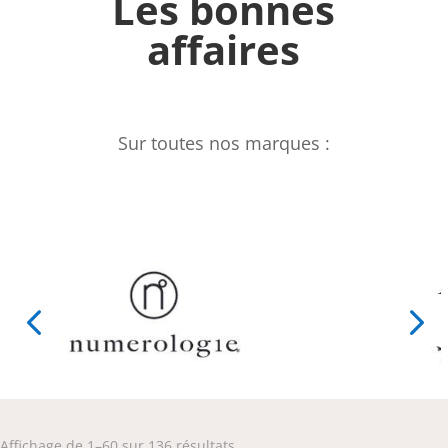
Les bonnes
affaires
Sur toutes nos marques :
Trié
Affichage de 1–60 sur 136 résultats