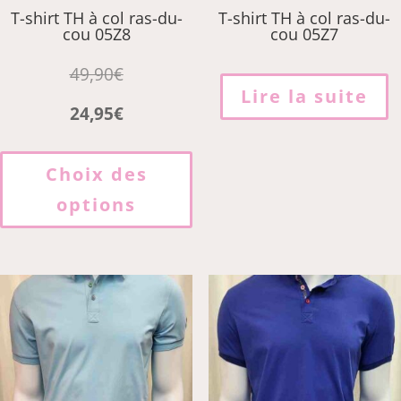
T-shirt TH à col ras-du-
T-shirt TH à col ras-du-
cou 05Z8
cou 05Z7
49,90
€
Lire la suite
24,95
€
Ce
produit
Choix des
a
options
plusieurs
variations.
Les
options
peuvent
être
choisies
sur
la