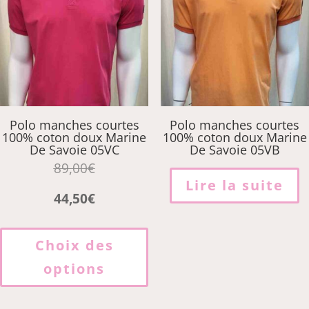
être
choisies
sur
la
page
du
produit
Polo manches courtes
Polo manches courtes
100% coton doux Marine
100% coton doux Marine
De Savoie 05VC
De Savoie 05VB
89,00
€
Lire la suite
44,50
€
Ce
produit
Choix des
a
options
plusieurs
variations.