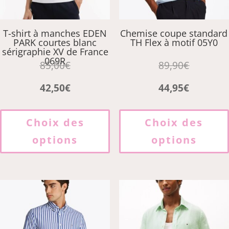
du
produit
T-shirt à manches EDEN
Chemise coupe standard
PARK courtes blanc
TH Flex à motif 05Y0
sérigraphie XV de France
069R
85,00
€
89,90
€
42,50
€
44,95
€
Ce
produit
Choix des
Choix des
a
options
options
plusieurs
variations.
Les
options
peuvent
être
choisies