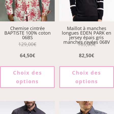
la
page
du
produit
Chemise cintrée
Maillot à manches
BAPTISTE 100% coton
longues EDEN PARK en
06BS
jersey épais gris
manches rayées 068V
129,00
€
165,00
€
64,50
€
82,50
€
Ce
produit
Choix des
Choix des
a
options
options
plusieurs
variations.
Les
options
peuvent