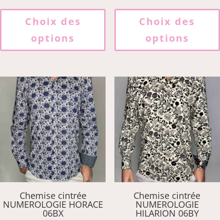
Ce
produit
Choix des
Choix des
a
options
options
plusieurs
variations.
Les
options
peuvent
être
choisies
sur
la
page
du
produit
Chemise cintrée
Chemise cintrée
NUMEROLOGIE HORACE
NUMEROLOGIE
06BX
HILARION 06BY