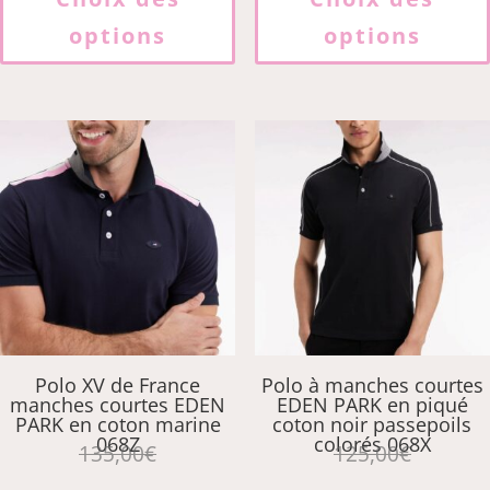
a
options
options
plusieurs
variations.
Les
options
peuvent
être
choisies
sur
la
page
du
produit
Polo XV de France
Polo à manches courtes
manches courtes EDEN
EDEN PARK en piqué
PARK en coton marine
coton noir passepoils
068Z
colorés 068X
135,00
€
125,00
€