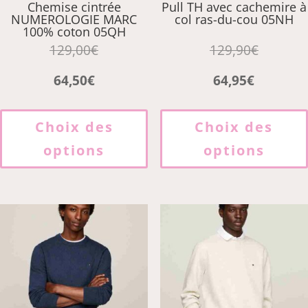
Chemise cintrée
Pull TH avec cachemire à
NUMEROLOGIE MARC
col ras-du-cou 05NH
100% coton 05QH
129,00
€
129,90
€
64,50
€
64,95
€
Ce
produit
Choix des
Choix des
a
options
options
plusieurs
variations.
Les
options
peuvent
être
choisies
sur
la