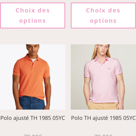
Ce
produit
Choix des
Choix des
a
options
options
plusieurs
variations.
Les
options
peuvent
être
choisies
sur
la
page
du
produit
Polo ajusté TH 1985 05YC
Polo TH ajusté 1985 05YC