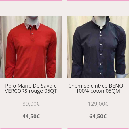
variations.
Les
options
peuvent
être
choisies
sur
la
page
du
produit
Polo Marie De Savoie
Chemise cintrée BENOIT
VERCORS rouge 05QT
100% coton 05QM
89,00
€
129,00
€
44,50
€
64,50
€
Ce