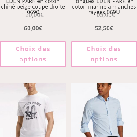
EDEN PARK en coton
longues EDEN PARK en
chiné beige coupe droite
coton marine à manches
0690
rayées 069U
120,00
€
105,00
€
60,00
€
52,50
€
Ce
produit
Choix des
Choix des
a
options
options
plusieurs
variations.
Les
options
peuvent
être
choisies
sur
la
page