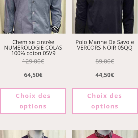
sur
la
page
du
produit
Chemise cintrée
Polo Marine De Savoie
NUMEROLOGIE COLAS
VERCORS NOIR 05QQ
100% coton 05V9
129,00
€
89,00
€
64,50
€
44,50
€
Ce
produit
Choix des
Choix des
a
options
options
plusieurs
variations.
Les
options