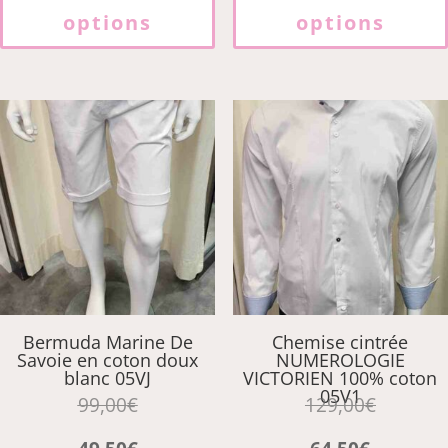
a
options
options
plusieurs
variations.
Les
options
peuvent
être
choisies
sur
la
page
du
produit
Bermuda Marine De
Chemise cintrée
Savoie en coton doux
NUMEROLOGIE
blanc 05VJ
VICTORIEN 100% coton
05V1
99,00
€
129,00
€