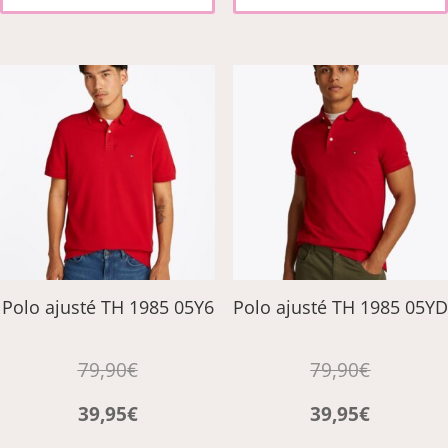
variations.
Les
options
peuvent
être
choisies
sur
la
page
du
produit
Polo ajusté TH 1985 05Y6
Polo ajusté TH 1985 05YD
79,90
€
79,90
€
39,95
€
39,95
€