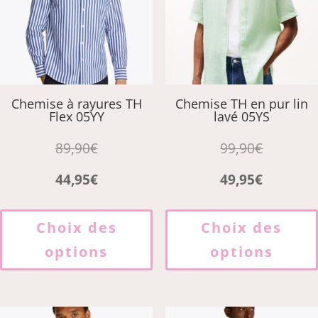
sur
la
page
du
produit
Chemise à rayures TH
Chemise TH en pur lin
Flex 05YY
lavé 05YS
89,90
€
99,90
€
44,95
€
49,95
€
Ce
produit
Choix des
Choix des
a
options
options
plusieurs
variations.
Les
options