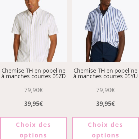
peuvent
être
choisies
sur
la
page
du
produit
Chemise TH en popeline
Chemise TH en popeline
à manches courtes 05ZD
à manches courtes 05YU
79,90
€
79,90
€
39,95
€
39,95
€
Ce
produit
Choix des
Choix des
a
options
options
plusieurs