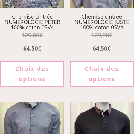
du
produit
Chemise cintrée
Chemise cintrée
NUMEROLOGIE PETER
NUMEROLOGIE JUSTE
100% coton 05V4
100% coton 05VA
129,00
€
129,00
€
64,50
€
64,50
€
Ce
produit
Choix des
Choix des
a
options
options
plusieurs
variations.
Les
options
peuvent
être
choisies