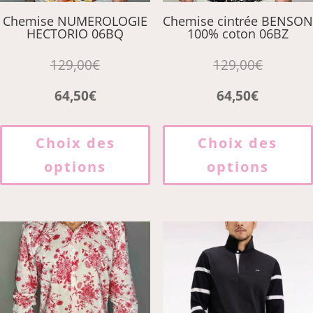
produit
Chemise NUMEROLOGIE
Chemise cintrée BENSON
HECTORIO 06BQ
100% coton 06BZ
129,00
€
129,00
€
64,50
€
64,50
€
Ce
produit
Choix des
Choix des
a
options
options
plusieurs
variations.
Les
options
peuvent
être
choisies
sur