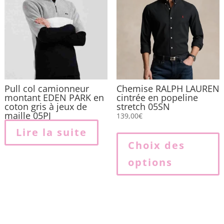
ê
c
s
l
p
Pull col camionneur
Chemise RALPH LAUREN
montant EDEN PARK en
cintrée en popeline
coton gris à jeux de
stretch 05SN
maille 05PJ
139,00
€
Lire la suite
p
Choix des
options
p
v
L
o
p