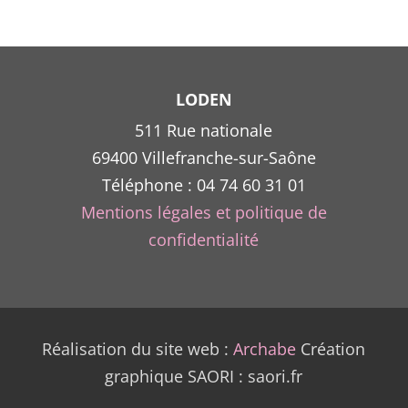
ê
c
s
l
LODEN
511 Rue nationale
69400 Villefranche-sur-Saône
p
Téléphone : 04 74 60 31 01
Mentions légales et politique de
confidentialité
Réalisation du site web :
Archabe
Création
graphique SAORI : saori.fr