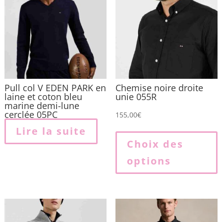
Pull col V EDEN PARK en
Chemise noire droite
laine et coton bleu
unie 055R
marine demi-lune
cerclée 05PC
155,00
€
Lire la suite
p
Choix des
options
p
v
L
o
p