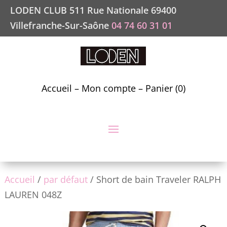
LODEN CLUB 511 Rue Nationale 69400
Villefranche-Sur-Saône
04 74 60 31 01
Accueil
–
Mon compte
–
Panier (0)
Accueil
/
par défaut
/ Short de bain Traveler RALPH
LAUREN 048Z