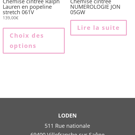
Chemise cintrée Ralph
Chemise cintrée
Lauren en popeline
NUMEROLOGIE JON
stretch 061V
05GW
139,00
€
Ce
Lire la suite
produit
Choix des
a
options
plusieurs
variations.
Les
options
peuvent
être
choisies
sur
la
LODEN
page
511 Rue nationale
du
69400 Villefranche-sur-Saône
produit