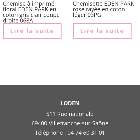
p
Chemise à imprimé
Chemisette EDEN PARK
floral EDEN PARK en
rose rayée en coton
coton gris clair coupe
léger 03PG
droite 068A
Lire la suite
Lire la suite
LODEN
511 Rue nationale
69400 Villefranche-sur-Saône
Téléphone : 04 74 60 31 01