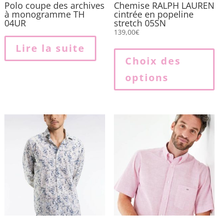
Polo coupe des archives
Chemise RALPH LAUREN
à monogramme TH
cintrée en popeline
04UR
stretch 05SN
139,00
€
Lire la suite
p
Choix des
options
p
v
L
o
p
ê
c
s
l