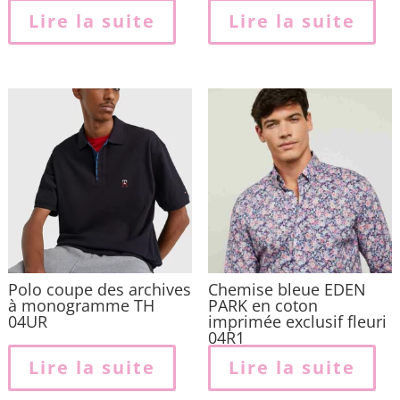
Lire la suite
Lire la suite
Polo coupe des archives
Chemise bleue EDEN
à monogramme TH
PARK en coton
04UR
imprimée exclusif fleuri
04R1
Lire la suite
Lire la suite