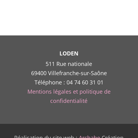
Les
options
peuvent
être
choisies
sur
la
LODEN
page
511 Rue nationale
du
69400 Villefranche-sur-Saône
produit
Téléphone : 04 74 60 31 01
Mentions légales et politique de
confidentialité
Réalisation du site web :
Archabe
Création