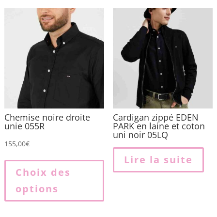
Chemise noire droite
Cardigan zippé EDEN
unie 055R
PARK en laine et coton
uni noir 05LQ
155,00
€
Ce
Lire la suite
produit
Choix des
a
options
plusieurs
variations.