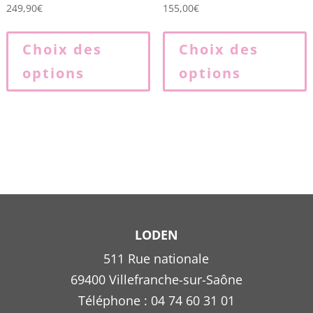
249,90
€
155,00
€
Ce
produit
p
Choix des
Choix des
a
options
options
plusieurs
p
variations.
v
Les
L
options
o
peuvent
p
être
ê
choisies
c
sur
s
la
l
LODEN
page
511 Rue nationale
du
69400 Villefranche-sur-Saône
produit
p
Téléphone : 04 74 60 31 01