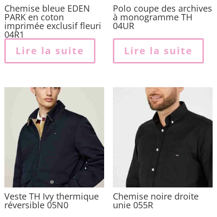
Chemise bleue EDEN
Polo coupe des archives
PARK en coton
à monogramme TH
imprimée exclusif fleuri
04UR
04R1
Lire la suite
Lire la suite
Veste TH Ivy thermique
Chemise noire droite
réversible 05N0
unie 055R