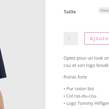
Taille
quantité
Ajoute
de
T-
SHIRT
Optez pour un look uni
TH
cou et son logo brodé 
MODERN
Points forts
À
LOGO
• Pur coton bio
UNIVERSITAIRE
• Col ras-du-cou
BRODÉ
• Logo Tommy Hilfiger
04KK