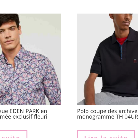
eue EDEN PARK en
Polo coupe des archive
mée exclusif fleuri
monogramme TH 04UR
a suite
Lire la suite