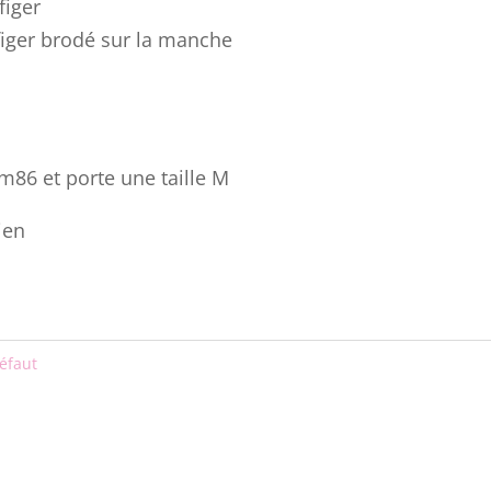
figer
iger brodé sur la manche
86 et porte une taille M
ien
éfaut