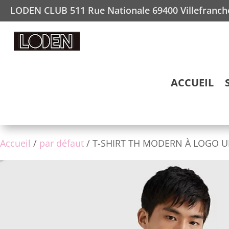
LODEN CLUB 511 Rue Nationale 69400 Villefranc
ACCUEIL
Accueil
/
par défaut
/ T-SHIRT TH MODERN À LOGO U