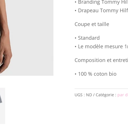
• Branding Tommy Hil
• Drapeau Tommy Hilf
Coupe et taille
• Standard
• Le modèle mesure 1m
Composition et entret
• 100 % coton bio
UGS :
ND
Catégorie :
par d