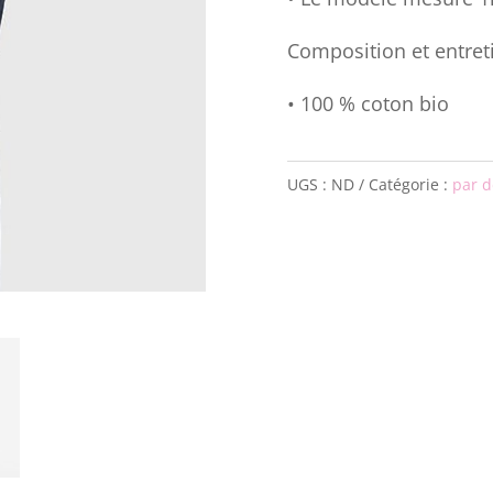
Composition et entret
• 100 % coton bio
UGS :
ND
Catégorie :
par d