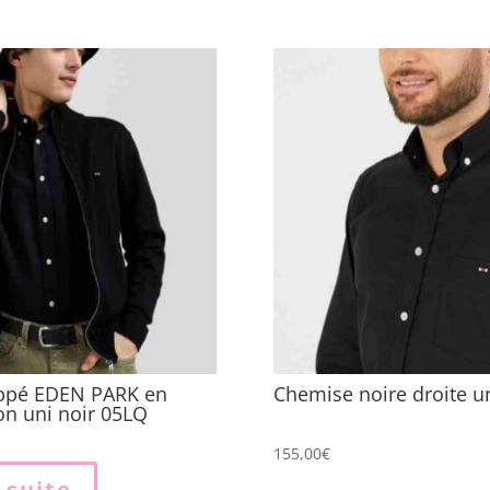
ippé EDEN PARK en
Chemise noire droite u
ton uni noir 05LQ
155,00
€
a suite