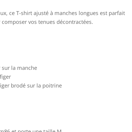
x, ce T-shirt ajusté à manches longues est parfait
r composer vos tenues décontractées.
r sur la manche
figer
ger brodé sur la poitrine
86 et porte une taille M