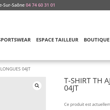
he-Sur-Saône
04 74 60 31 01
SPORTSWEAR
ESPACE TAILLEUR
BOUTIQUE 
 LONGUES 04JT
T-SHIRT TH 
04JT
Ce produit est actuellem