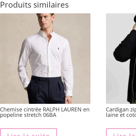
Produits similaires
Chemise cintrée RALPH LAUREN en
Cardigan z
popeline stretch 06BA
laine et co
Lire la suite
Lire l