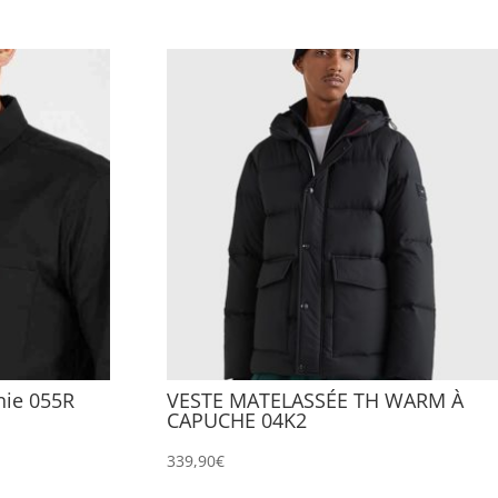
nie 055R
VESTE MATELASSÉE TH WARM À
CAPUCHE 04K2
339,90
€
Ce
Ce