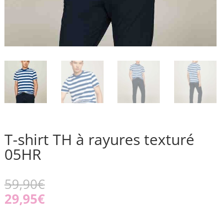
T-shirt TH à rayures texturé
05HR
59,90
€
29,95
€