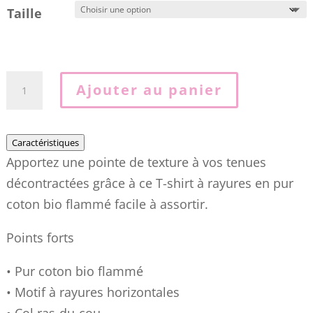
Taille
quantité
Ajouter au panier
de
T-
shirt
Caractéristiques
Apportez une pointe de texture à vos tenues
TH
décontractées grâce à ce T-shirt à rayures en pur
à
coton bio flammé facile à assortir.
rayures
texturé
Points forts
05HR
• Pur coton bio flammé
• Motif à rayures horizontales
• Col ras-du-cou