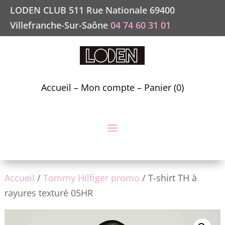
LODEN CLUB 511 Rue Nationale 69400
Villefranche-Sur-Saône
04 74 60 31 01
Accueil
–
Mon compte
–
Panier (0)
Accueil
/
Tommy Hilfiger promo
/ T-shirt TH à
rayures texturé 05HR