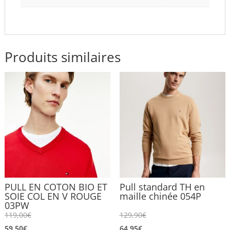
Produits similaires
PULL EN COTON BIO ET
Pull standard TH en
SOIE COL EN V ROUGE
maille chinée 054P
03PW
119,00
€
129,90
€
59,50
€
64,95
€