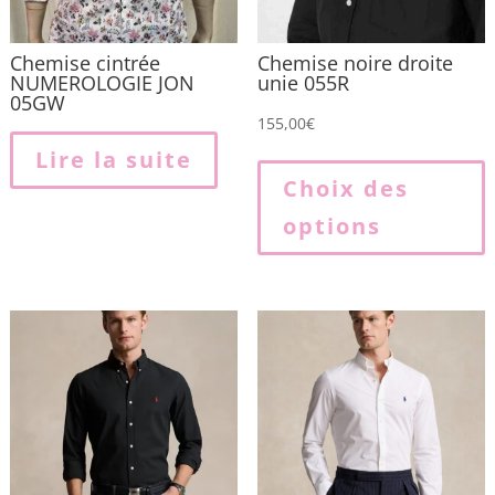
Chemise cintrée
Chemise noire droite
NUMEROLOGIE JON
unie 055R
05GW
155,00
€
Lire la suite
p
Choix des
options
p
v
L
o
p
ê
c
s
l