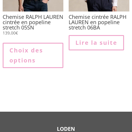
p
Chemise RALPH LAUREN
Chemise cintrée RALPH
cintrée en popeline
LAUREN en popeline
stretch 05SN
stretch 06BA
139,00
€
Ce
Lire la suite
produit
Choix des
a
options
plusieurs
variations.
Les
options
peuvent
être
choisies
sur
la
LODEN