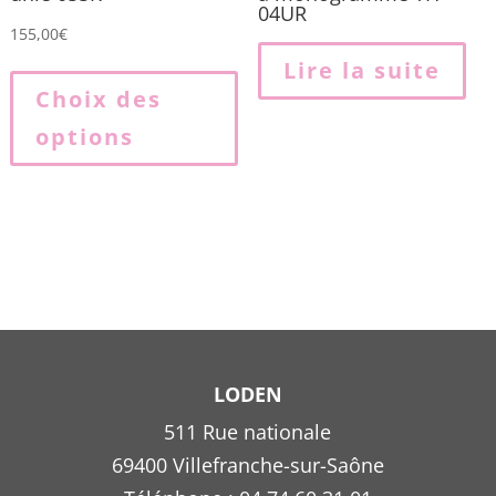
04UR
155,00
€
Ce
Lire la suite
produit
Choix des
a
options
plusieurs
variations.
Les
options
peuvent
être
choisies
sur
la
LODEN
page
511 Rue nationale
du
69400 Villefranche-sur-Saône
produit