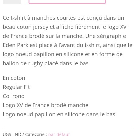
de
T-
Ce t-shirt à manches courtes est conçu dans un
shirt
beau coton jersey et affiche fièrement le logo XV
bleu
de France brodé sur la manche. Une sérigraphie
marine
Eden Park est placé à l’avant du t-shirt, ainsi que le
EDEN
logo noeud papillon en silicone et en forme de
PARK
ballon de rugby placé dans le bas
à
sérigraphie
En coton
XV
Regular Fit
de
Col rond
France
Logo XV de France brodé manche
04G6
Logo noeud papillon en silicone dans le bas.
UGS :
ND
Catégorie :
par défaut