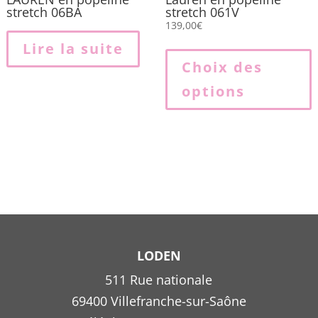
stretch 06BA
stretch 061V
139,00
€
Lire la suite
p
Choix des
options
p
v
L
o
p
ê
c
s
l
LODEN
511 Rue nationale
69400 Villefranche-sur-Saône
p