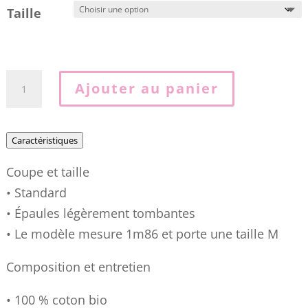
Taille
quantité
Ajouter au panier
de
T-
shirt
Caractéristiques
ajusté
Coupe et taille
TH
• Standard
à
• Épaules légèrement tombantes
manches
• Le modèle mesure 1m86 et porte une taille M
longues
05MK
Composition et entretien
• 100 % coton bio