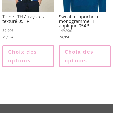
page
du
produit
p
T-shirt TH à rayures
Sweat à capuche à
texturé 05HR
monogramme TH
appliqué 054B
59,90
€
149,90
€
29,95
€
74,95
€
Ce
produit
p
Choix des
Choix des
a
options
options
plusieurs
p
variations.
v
Les
L
options
o
peuvent
p
être
ê
choisies
c
sur
s