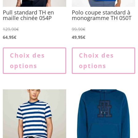
Pull standard TH en
Polo coupe standard à
maille chinée 054P
monogramme TH 050T
129,90
€
99,90
€
64,95
€
49,95
€
Ce
produit
p
Choix des
Choix des
a
options
options
plusieurs
p
variations.
v
Les
L
options
o
peuvent
p
être
ê
choisies
c
sur
s
la
l