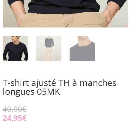
T-shirt ajusté TH à manches
longues 05MK
49,90
€
24,95
€