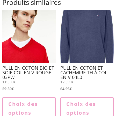
Produits similaires
PULL EN COTON BIO ET
PULL EN COTON ET
SOIE COL EN V ROUGE
CACHEMIRE TH À COL
03PW
EN V 04L0
119,00
€
129,90
€
59,50
€
64,95
€
Ce
produit
p
Choix des
Choix des
a
options
options
plusieurs
p