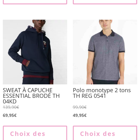
variations.
v
Les
L
options
o
peuvent
p
être
ê
choisies
c
sur
s
la
l
page
du
produit
p
SWEAT À CAPUCHE
Polo monotype 2 tons
ESSENTIAL BRODÉ TH
TH REG 0541
04KD
139,90
€
99,90
€
69,95
€
49,95
€
Ce
produit
p
Choix des
Choix des
a