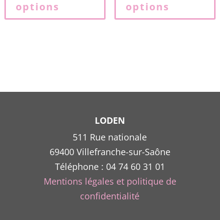
options
options
plusieurs
p
variations.
v
Les
L
options
o
peuvent
p
être
ê
choisies
c
sur
s
la
l
LODEN
page
511 Rue nationale
du
69400 Villefranche-sur-Saône
produit
p
Téléphone : 04 74 60 31 01
Mentions légales et politique de
confidentialité