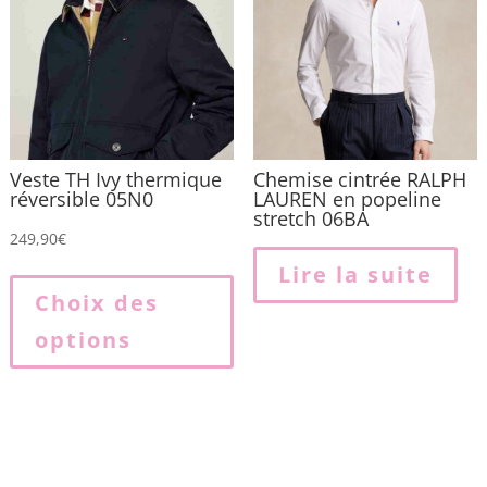
Veste TH Ivy thermique
Chemise cintrée RALPH
réversible 05N0
LAUREN en popeline
stretch 06BA
249,90
€
Ce
Lire la suite
produit
Choix des
a
options
plusieurs
variations.
Les
options
peuvent