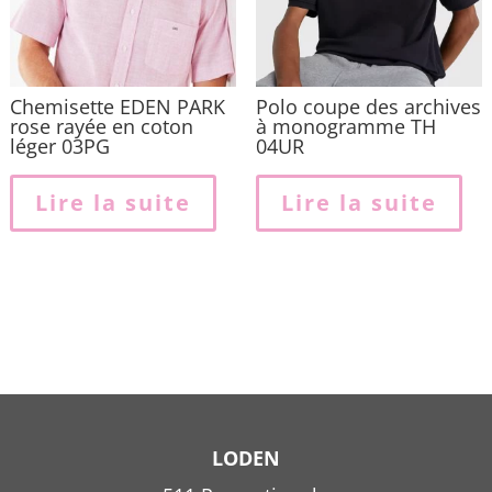
Chemisette EDEN PARK
Polo coupe des archives
rose rayée en coton
à monogramme TH
léger 03PG
04UR
Lire la suite
Lire la suite
LODEN