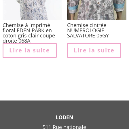
l
p
Chemise à imprimé
Chemise cintrée
floral EDEN PARK en
NUMEROLOGIE
coton gris clair coupe
SALVATORE 05GY
droite 068A
Lire la suite
Lire la suite
LODEN
511 Rue nationale