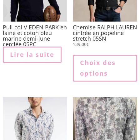
Pull col V EDEN PARK en
Chemise RALPH LAUREN
laine et coton bleu
cintrée en popeline
marine demi-lune
stretch 05SN
cerclée 05PC
139,00
€
Lire la suite
p
Choix des
options
p
v
L
o
p
ê
c
s