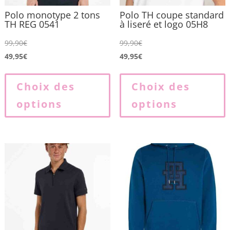
Polo monotype 2 tons
Polo TH coupe standard
TH REG 0541
à liseré et logo 05H8
99,90
€
99,90
€
49,95
€
49,95
€
Ce
produit
p
Choix des
Choix des
a
options
options
plusieurs
p
variations.
v
Les
L
options
o
peuvent
p
être
ê
choisies
c
sur
s
la
l
page