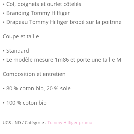
EN
• Col, poignets et ourlet côtelés
V
• Branding Tommy Hilfiger
ROUGE
• Drapeau Tommy Hilfiger brodé sur la poitrine
03PW
Coupe et taille
• Standard
• Le modèle mesure 1m86 et porte une taille M
Composition et entretien
• 80 % coton bio, 20 % soie
• 100 % coton bio
UGS :
ND
Catégorie :
Tommy Hilfiger promo