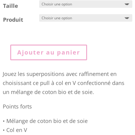
Taille
Produit
Ajouter au panier
quantité
de
Jouez les superpositions avec raffinement en
PULL
choisissant ce pull à col en V confectionné dans
EN
un mélange de coton bio et de soie.
COTON
BIO
Points forts
ET
SOIE
• Mélange de coton bio et de soie
COL
• Col en V