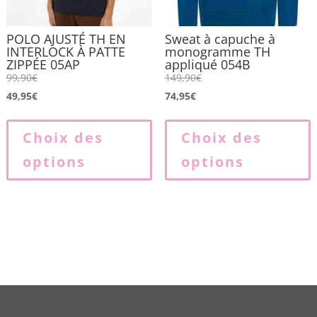
du
produit
p
POLO AJUSTÉ TH EN
Sweat à capuche à
INTERLOCK À PATTE
monogramme TH
ZIPPÉE 05AP
appliqué 054B
99,90
€
149,90
€
49,95
€
74,95
€
Ce
produit
p
Choix des
Choix des
a
options
options
plusieurs
p
variations.
v
Les
L
options
o
peuvent
p
être
ê
choisies
c
sur
s
la
l