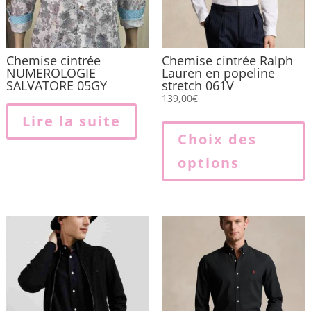
Chemise cintrée
Chemise cintrée Ralph
NUMEROLOGIE
Lauren en popeline
SALVATORE 05GY
stretch 061V
139,00
€
Lire la suite
p
Choix des
options
p
v
L
o
p
ê
c
s