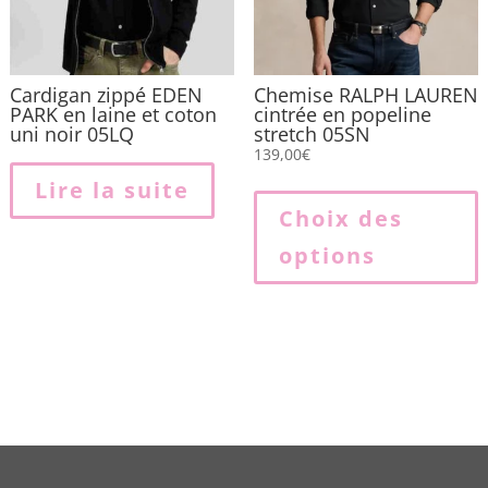
l
p
Cardigan zippé EDEN
Chemise RALPH LAUREN
PARK en laine et coton
cintrée en popeline
uni noir 05LQ
stretch 05SN
139,00
€
Lire la suite
p
Choix des
options
p
v
L
o
p
ê
c
s