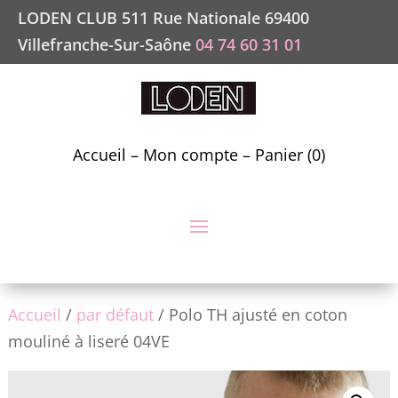
LODEN CLUB 511 Rue Nationale 69400
Villefranche-Sur-Saône
04 74 60 31 01
Accueil
–
Mon compte
–
Panier (0)
Accueil
/
par défaut
/ Polo TH ajusté en coton
mouliné à liseré 04VE