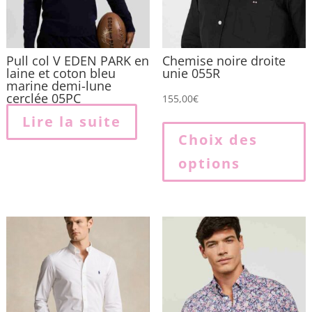
Pull col V EDEN PARK en
Chemise noire droite
laine et coton bleu
unie 055R
marine demi-lune
cerclée 05PC
155,00
€
Lire la suite
p
Choix des
options
p
v
L
o
p
ê
c
s