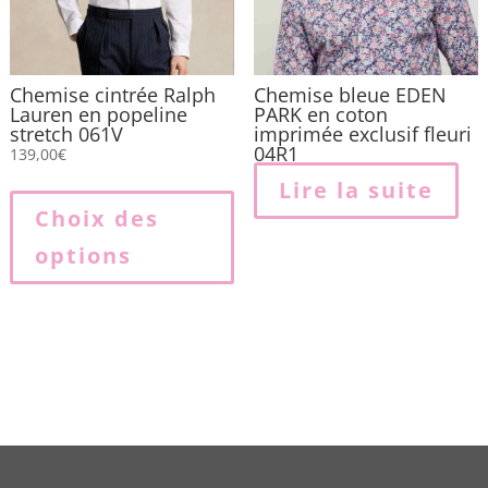
l
p
Chemise cintrée Ralph
Chemise bleue EDEN
Lauren en popeline
PARK en coton
stretch 061V
imprimée exclusif fleuri
04R1
139,00
€
Ce
Lire la suite
produit
Choix des
a
options
plusieurs
variations.
Les
options
peuvent
être
choisies
sur