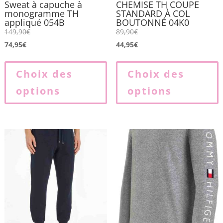
Sweat à capuche à
CHEMISE TH COUPE
monogramme TH
STANDARD À COL
appliqué 054B
BOUTONNÉ 04K0
149,90
€
89,90
€
74,95
€
44,95
€
Ce
produit
p
Choix des
Choix des
a
options
options
plusieurs
p
variations.
v
Les
L
options
o
peuvent
p
être
ê
choisies
c
sur
s
la
l
page