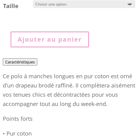
Taille
Ajouter au panier
quantité
de
Polo
Caractéristiques
TE
Ce polo à manches longues en pur coton est orné
coupe
d’un drapeau brodé raffiné. Il complètera aisément
standard
vos tenues chics et décontractées pour vous
à
accompagner tout au long du week-end.
manches
longues
Points forts
noir
• Pur coton
05ND