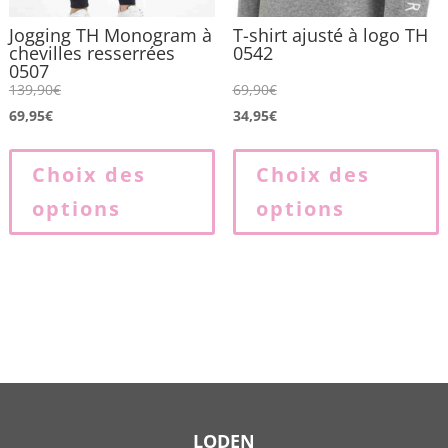
du
produit
p
Jogging TH Monogram à
T-shirt ajusté à logo TH
chevilles resserrées
0542
0507
139,90
€
69,90
€
69,95
€
34,95
€
Ce
produit
p
Choix des
Choix des
a
options
options
plusieurs
p
variations.
v
Les
L
options
o
peuvent
p
être
ê
choisies
c
sur
s
la
l
LODEN