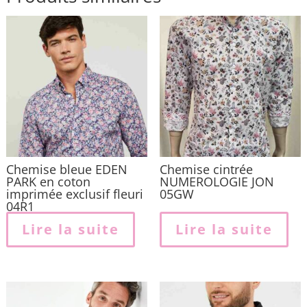
Chemise bleue EDEN
Chemise cintrée
PARK en coton
NUMEROLOGIE JON
imprimée exclusif fleuri
05GW
04R1
Lire la suite
Lire la suite