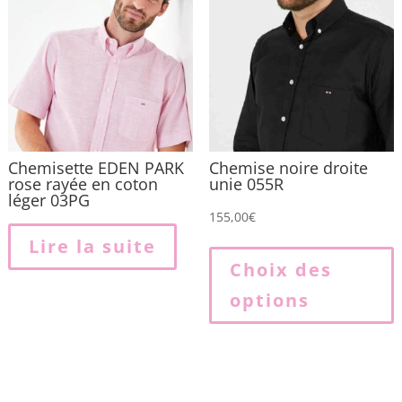
Chemisette EDEN PARK
Chemise noire droite
rose rayée en coton
unie 055R
léger 03PG
155,00
€
Lire la suite
p
Choix des
options
p
v
L
o