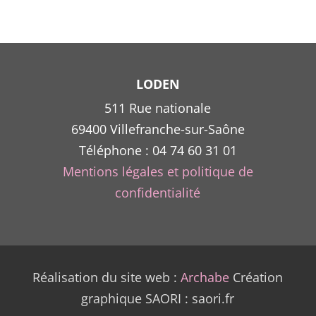
p
ê
c
s
l
LODEN
511 Rue nationale
69400 Villefranche-sur-Saône
p
Téléphone : 04 74 60 31 01
Mentions légales et politique de
confidentialité
Réalisation du site web :
Archabe
Création
graphique SAORI : saori.fr