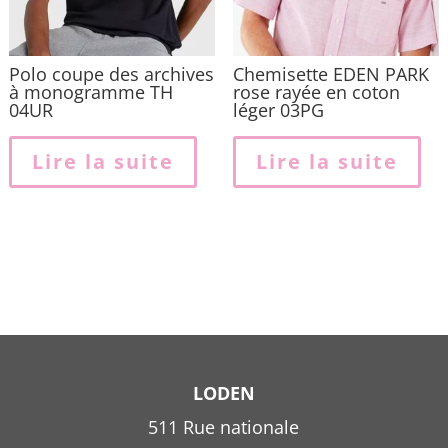
page
du
produit
Polo coupe des archives
Chemisette EDEN PARK
à monogramme TH
rose rayée en coton
04UR
léger 03PG
Lire la suite
Lire la suite
LODEN
511 Rue nationale