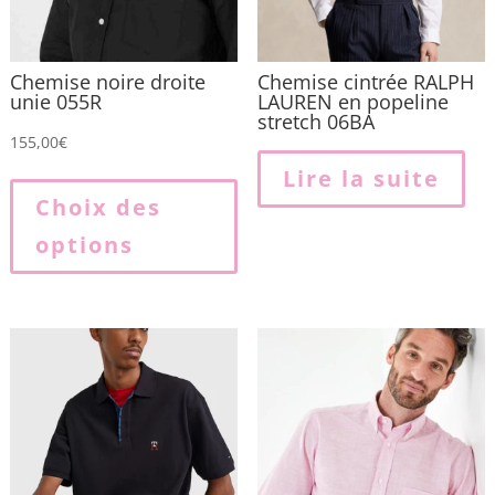
Chemise noire droite
Chemise cintrée RALPH
unie 055R
LAUREN en popeline
stretch 06BA
155,00
€
Ce
Lire la suite
produit
Choix des
a
options
plusieurs
variations.
Les
options
peuvent
être
choisies
sur
la