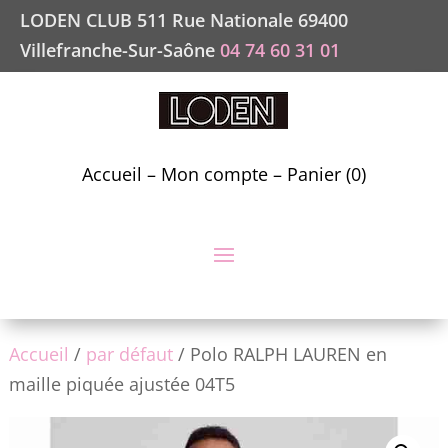
LODEN CLUB 511 Rue Nationale 69400
Villefranche-Sur-Saône
04 74 60 31 01
Accueil
–
Mon compte
–
Panier (0)
Accueil
/
par défaut
/ Polo RALPH LAUREN en
maille piquée ajustée 04T5