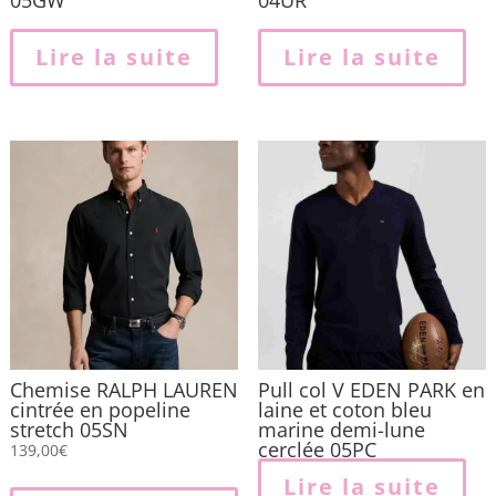
Lire la suite
Lire la suite
Chemise RALPH LAUREN
Pull col V EDEN PARK en
cintrée en popeline
laine et coton bleu
stretch 05SN
marine demi-lune
cerclée 05PC
139,00
€
Ce
Lire la suite