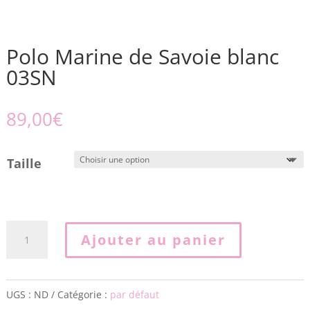
Polo Marine de Savoie blanc
03SN
89,00
€
Taille
quantité
Ajouter au panier
de
Polo
Marine
UGS :
ND
Catégorie :
par défaut