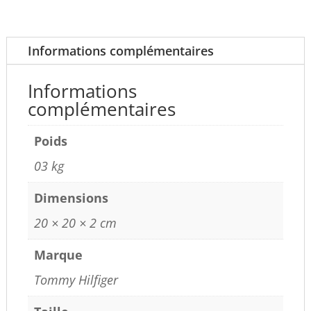
de
Savoie
blanc
Informations complémentaires
03SN
Informations
complémentaires
Poids
03 kg
Dimensions
20 × 20 × 2 cm
Marque
Tommy Hilfiger