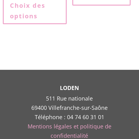
produit
Choix des
a
options
plusieurs
variations.
Les
options
peuvent
être
choisies
sur
la
LODEN
page
511 Rue nationale
du
69400 Villefranche-sur-Saône
produit
Téléphone : 04 74 60 31 01
Mentions légales et politique de
confidentialité