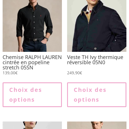
Chemise RALPH LAUREN
Veste TH Ivy thermique
cintrée en popeline
réversible 05N0
stretch 05SN
139,00
€
249,90
€
Ce
produit
p
Choix des
Choix des
a
options
options
plusieurs
p
variations.
v
Les
L
options
o