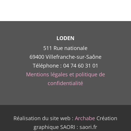
p
ê
c
s
l
LODEN
511 Rue nationale
69400 Villefranche-sur-Saône
p
Téléphone : 04 74 60 31 01
Mentions légales et politique de
confidentialité
Réalisation du site web :
Archabe
Création
graphique SAORI : saori.fr