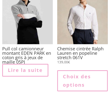
peuvent
p
être
ê
choisies
c
sur
s
la
l
page
du
produit
p
Pull col camionneur
Chemise cintrée Ralph
montant EDEN PARK en
Lauren en popeline
coton gris à jeux de
stretch 061V
maille 05PJ
139,00
€
Lire la suite
p
Choix des
options
p
v
L
o