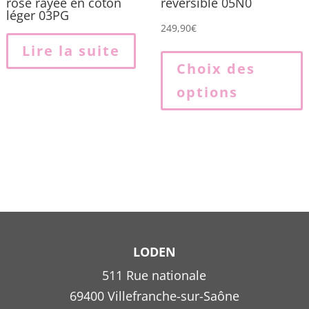
rose rayée en coton
réversible 05N0
léger 03PG
249,90
€
Lire la suite
p
Choix des
options
p
v
L
o
p
ê
c
s
l
LODEN
511 Rue nationale
69400 Villefranche-sur-Saône
p