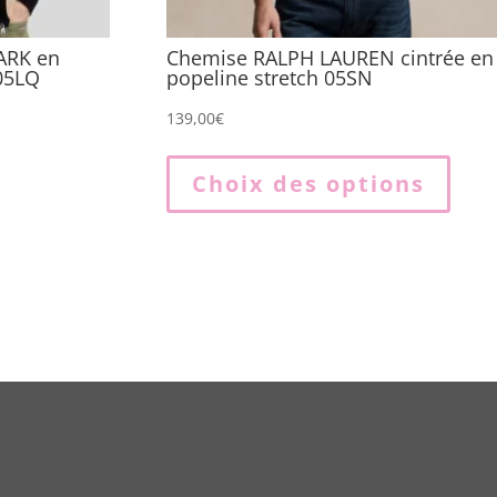
ARK en
Chemise RALPH LAUREN cintrée en
 05LQ
popeline stretch 05SN
139,00
€
Ce
prod
Choix des options
a
plus
varia
Les
opti
peuv
être
choi
sur
la
page