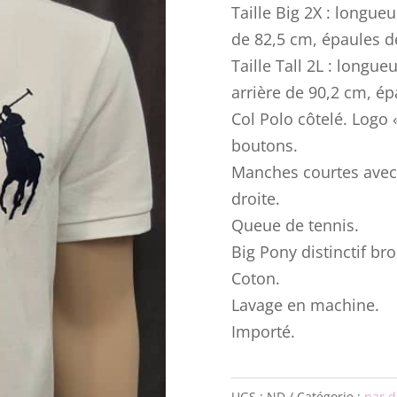
Taille Big 2X : longue
de 82,5 cm, épaules de
Taille Tall 2L : longu
arrière de 90,2 cm, ép
Col Polo côtelé. Logo 
boutons.
Manches courtes avec 
droite.
Queue de tennis.
Big Pony distinctif br
Coton.
Lavage en machine.
Importé.
UGS :
ND
Catégorie :
par d