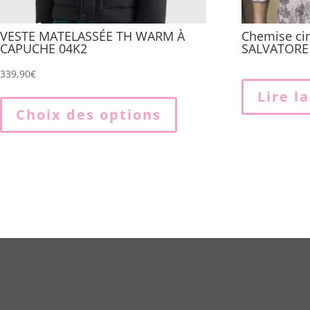
VESTE MATELASSÉE TH WARM À
Chemise c
CAPUCHE 04K2
SALVATORE
339,90
€
Ce
Lire l
produit
Choix des options
a
plusieurs
variations.
Les
options
peuvent
être
choisies
sur
la
page