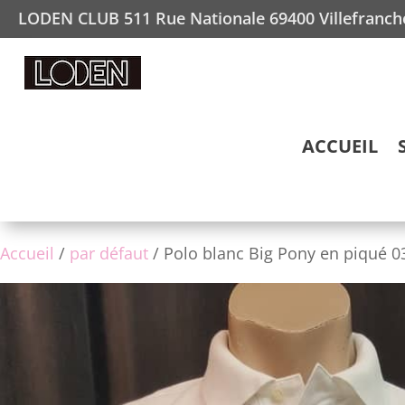
LODEN CLUB 511 Rue Nationale 69400 Villefranc
ACCUEIL
Accueil
/
par défaut
/ Polo blanc Big Pony en piqué 0