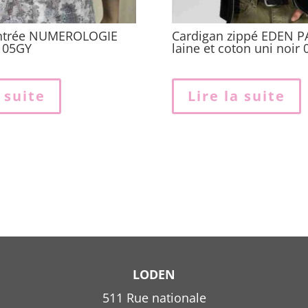
intrée NUMEROLOGIE
Cardigan zippé EDEN P
 05GY
laine et coton uni noir
a suite
Lire la suite
LODEN
511 Rue nationale