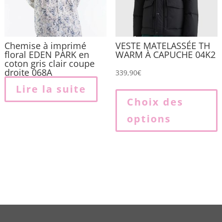
Chemise à imprimé
VESTE MATELASSÉE TH
floral EDEN PARK en
WARM À CAPUCHE 04K2
coton gris clair coupe
droite 068A
339,90
€
Lire la suite
p
Choix des
options
p
v
L
o
p
ê
c
s