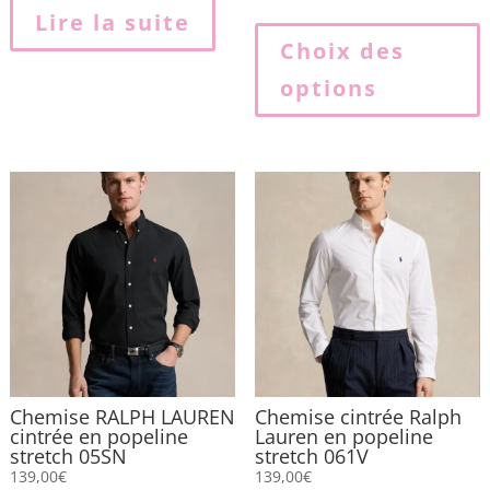
Lire la suite
p
Choix des
options
p
v
L
o
p
ê
c
s
l
p
Chemise RALPH LAUREN
Chemise cintrée Ralph
cintrée en popeline
Lauren en popeline
stretch 05SN
stretch 061V
139,00
€
139,00
€