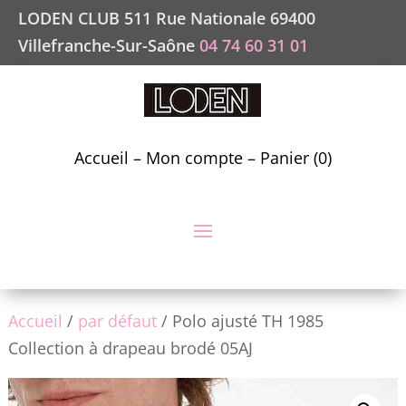
LODEN CLUB 511 Rue Nationale 69400
Villefranche-Sur-Saône
04 74 60 31 01
Accueil
–
Mon compte
–
Panier (0)
Accueil
/
par défaut
/ Polo ajusté TH 1985
Collection à drapeau brodé 05AJ