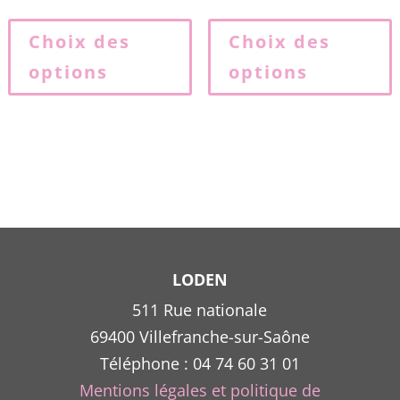
Ce
produit
p
Choix des
Choix des
a
options
options
plusieurs
p
variations.
v
Les
L
options
o
peuvent
p
être
ê
choisies
c
sur
s
la
l
LODEN
page
511 Rue nationale
du
69400 Villefranche-sur-Saône
produit
p
Téléphone : 04 74 60 31 01
Mentions légales et politique de