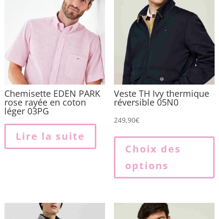
Chemisette EDEN PARK
Veste TH Ivy thermique
rose rayée en coton
réversible 05N0
léger 03PG
249,90
€
Lire la suite
p
Choix des
options
p
v
L
o