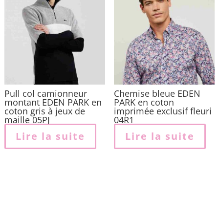
p
ê
c
s
l
p
Pull col camionneur
Chemise bleue EDEN
montant EDEN PARK en
PARK en coton
coton gris à jeux de
imprimée exclusif fleuri
maille 05PJ
04R1
Lire la suite
Lire la suite