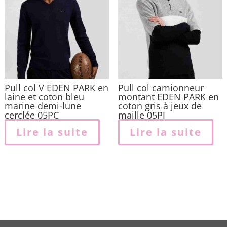
ê
c
s
l
p
Pull col V EDEN PARK en
Pull col camionneur
laine et coton bleu
montant EDEN PARK en
marine demi-lune
coton gris à jeux de
cerclée 05PC
maille 05PJ
Lire la suite
Lire la suite