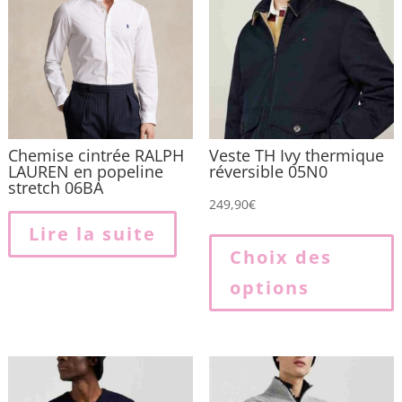
Chemise cintrée RALPH
Veste TH Ivy thermique
LAUREN en popeline
réversible 05N0
stretch 06BA
249,90
€
Lire la suite
p
Choix des
options
p
v
L
o
p