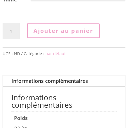
quantité
Ajouter au panier
de
Doudoune
GREOLIERES
UGS :
ND
Catégorie :
par défaut
NAVY
04PE
Informations complémentaires
Informations
complémentaires
Poids