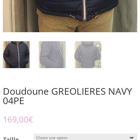
Doudoune GREOLIERES NAVY
04PE
169,00
€
Taille