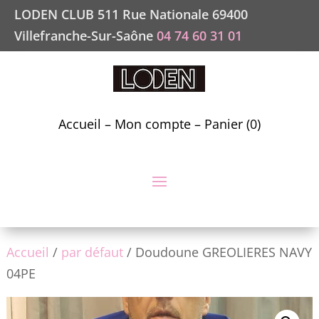
LODEN CLUB 511 Rue Nationale 69400
Villefranche-Sur-Saône
04 74 60 31 01
Accueil
–
Mon compte
–
Panier (0)
Accueil
/
par défaut
/ Doudoune GREOLIERES NAVY
04PE