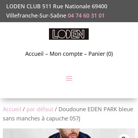
LODEN CLUB 511 Rue Nationale 69400
Villefranche-Sur-Saône
04 74 60 31 01
Accueil
–
Mon compte
–
Panier (0)
Accueil
/
par défaut
/ Doudoune EDEN PARK bleue
sans manches à capuche 057J