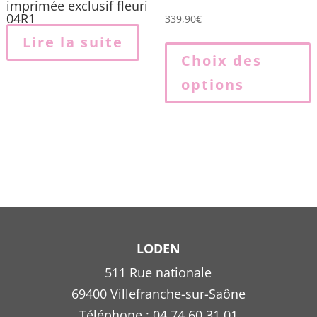
imprimée exclusif fleuri
04R1
339,90
€
Lire la suite
p
Choix des
options
p
v
L
o
p
ê
c
s
l
LODEN
511 Rue nationale
69400 Villefranche-sur-Saône
p
Téléphone : 04 74 60 31 01