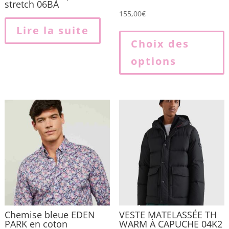
stretch 06BA
155,00
€
Lire la suite
p
Choix des
options
p
v
L
o
p
ê
c
s
l
p
Chemise bleue EDEN
VESTE MATELASSÉE TH
PARK en coton
WARM À CAPUCHE 04K2