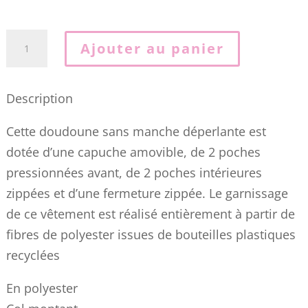
quantité
Ajouter au panier
de
Doudoune
Description
EDEN
PARK
Cette doudoune sans manche déperlante est
bleue
dotée d’une capuche amovible, de 2 poches
sans
pressionnées avant, de 2 poches intérieures
manches
zippées et d’une fermeture zippée. Le garnissage
à
de ce vêtement est réalisé entièrement à partir de
capuche
fibres de polyester issues de bouteilles plastiques
057J
recyclées
En polyester