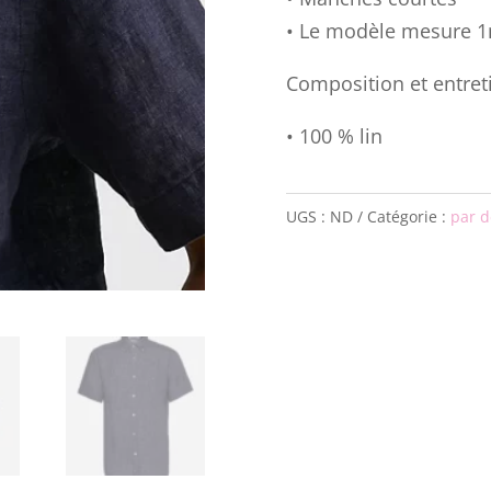
• Le modèle mesure 1m
Composition et entret
• 100 % lin
UGS :
ND
Catégorie :
par d