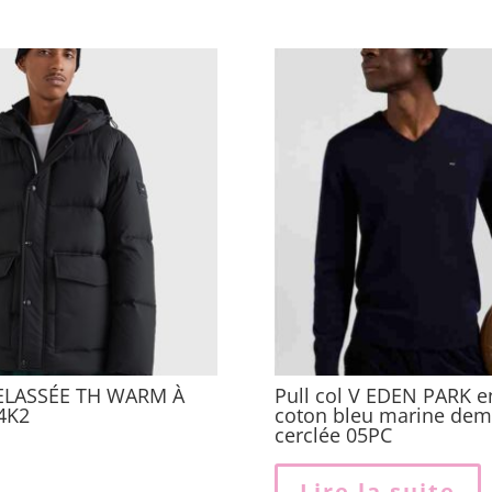
ELASSÉE TH WARM À
Pull col V EDEN PARK en
4K2
coton bleu marine dem
cerclée 05PC
Ce
Lire la suite