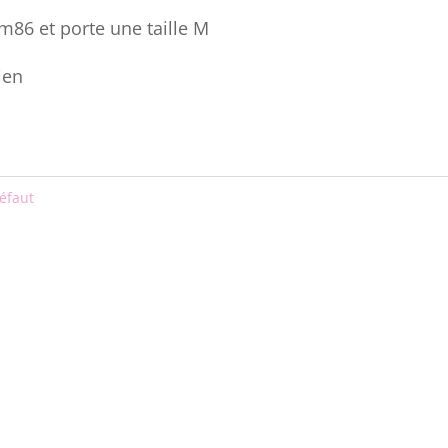
86 et porte une taille M
ien
éfaut