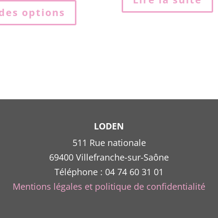
produit
des options
a
plusieurs
variations.
Les
options
peuvent
être
choisies
sur
LODEN
la
511 Rue nationale
page
69400 Villefranche-sur-Saône
du
Téléphone : 04 74 60 31 01
produit
Mentions légales et politique de confidentialité