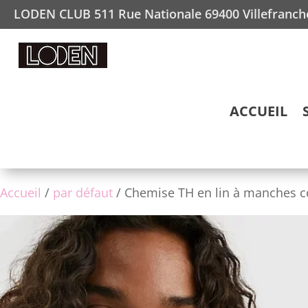
LODEN CLUB 511 Rue Nationale 69400 Villefranc
ACCUEIL
Accueil
/
par défaut
/ Chemise TH en lin à manches c