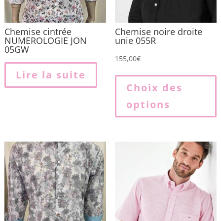
Chemise cintrée
Chemise noire droite
NUMEROLOGIE JON
unie 055R
05GW
155,00
€
Lire la suite
p
Choix des
options
p
v
L
o
p
ê
c
s
l