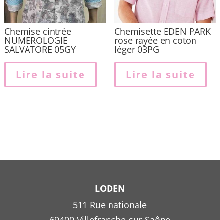
p
Chemise cintrée
Chemisette EDEN PARK
NUMEROLOGIE
rose rayée en coton
SALVATORE 05GY
léger 03PG
Lire la suite
Lire la suite
LODEN
511 Rue nationale
69400 Villefranche-sur-Saône