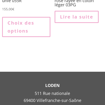
unie 055R
rose rayée en coton
léger 03PG
155,00
€
Ce
Lire la suite
produit
Choix des
a
options
plusieurs
variations.
Les
options
peuvent
être
choisies
sur
la
LODEN
page
511 Rue nationale
du
69400 Villefranche-sur-Saône
produit