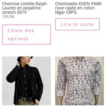
Chemise cintrée Ralph
Chemisette EDEN PARK
Lauren en popeline
rose rayée en coton
stretch 061V
léger 03PG
139,00
€
Ce
Lire la suite
produit
Choix des
a
options
plusieurs
variations.
Les
options
peuvent
être
choisies
sur
la
page
du