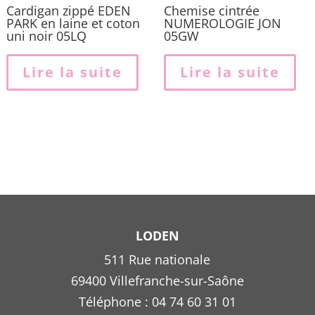
produit
Cardigan zippé EDEN
Chemise cintrée
PARK en laine et coton
NUMEROLOGIE JON
uni noir 05LQ
05GW
Lire la suite
Lire la suite
LODEN
511 Rue nationale
69400 Villefranche-sur-Saône
Téléphone : 04 74 60 31 01