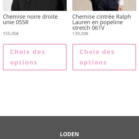
du
produit
Chemise noire droite
Chemise cintrée Ralph
unie 055R
Lauren en popeline
stretch 061V
155,00
€
139,00
€
Ce
produit
p
Choix des
Choix des
a
options
options
plusieurs
p
variations.
v
Les
L
options
o
peuvent
p
être
ê
choisies
c
sur
s
la
l
LODEN
page