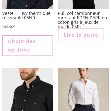
Veste TH Ivy thermique
Pull col camionneur
réversible 05N0
montant EDEN PARK en
coton gris à jeux de
maille 05PJ
249,90
€
Ce
Lire la suite
produit
Choix des
a
options
plusieurs
variations.
Les
options
peuvent
être
choisies
sur
la
page