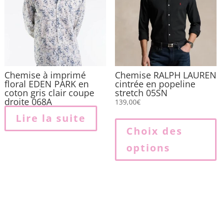
Chemise à imprimé
Chemise RALPH LAUREN
floral EDEN PARK en
cintrée en popeline
coton gris clair coupe
stretch 05SN
droite 068A
139,00
€
Lire la suite
p
Choix des
options
p
v
L
o
p
ê