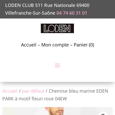
LODEN CLUB 511 Rue Nationale 69400
Villefranche-Sur-Saône
04 74 60 31 01
Accueil
–
Mon compte
–
Panier (0)
Accueil
/
par défaut
/ Chemise bleu marine EDEN
PARK à motif fleuri rose 04EW