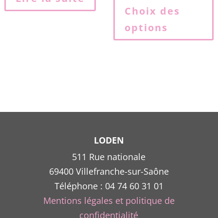
p
Choix des
options
p
v
L
o
p
ê
c
s
l
LODEN
511 Rue nationale
69400 Villefranche-sur-Saône
p
Téléphone : 04 74 60 31 01
Mentions légales et politique de
confidentialité