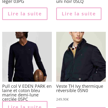
léger 03PG
uni noir 05LQ
Lire la suite
Lire la suite
Pull col V EDEN PARK en
Veste TH Ivy thermique
laine et coton bleu
réversible 05N0
marine demi-lune
cerclée 05PC
249,90
€
Lire la suite