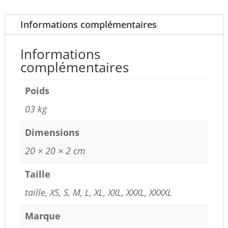
noir
04PL
Informations complémentaires
Informations
complémentaires
Poids
03 kg
Dimensions
20 × 20 × 2 cm
Taille
taille, XS, S, M, L, XL, XXL, XXXL, XXXXL
Marque