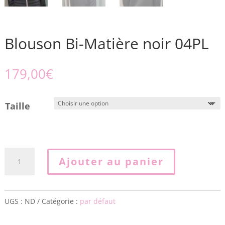
Blouson Bi-Matière noir 04PL
179,00
€
Taille
quantité
Ajouter au panier
de
Blouson
Bi-
UGS :
ND
Catégorie :
par défaut
Matière